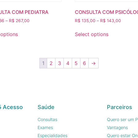
LTA COM PEDIATRA
CONSULTA COM PSICÓLO
86
–
R$
267,00
R$
135,00
–
R$
143,00
 options
Select options
1
2
3
4
5
6
→
5 Acesso
Saúde
Parceiros
Consultas
Quero ser um P
Exames
Vantagens
Especialidades
Quero estar On