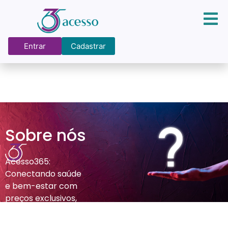
Entrar
Cadastrar
Sobre nós
Acesso365:
Conectando saúde
e bem-estar com
preços exclusivos,
tornando o cuidado
acessível a todos.