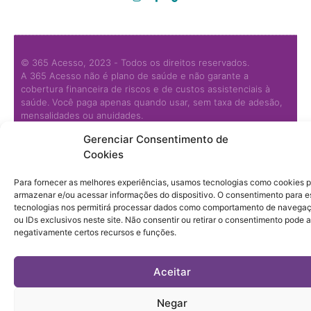
© 365 Acesso, 2023 - Todos os direitos reservados.
A 365 Acesso não é plano de saúde e não garante a
cobertura financeira de riscos e de custos assistenciais à
saúde. Você paga apenas quando usar, sem taxa de adesão,
mensalidades ou anuidades.
Gerenciar Consentimento de
© 365 Acesso, 2023 - Todos os direitos reservados.
Cookies
Termos de Uso
Política de Privacidade e Tratamento de Dados
Para fornecer as melhores experiências, usamos tecnologias como cookies 
armazenar e/ou acessar informações do dispositivo. O consentimento para e
tecnologias nos permitirá processar dados como comportamento de navega
ou IDs exclusivos neste site. Não consentir ou retirar o consentimento pode a
negativamente certos recursos e funções.
Aceitar
Negar