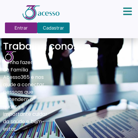
Entrar
Cadastrar
Trabalhe conosco
Venha fazer parte
da Família
Acesso365 e nos
ajude a conectar
pessoas que
entendem o
quanto é
importante cuidar
da saúde e bem-
estar.