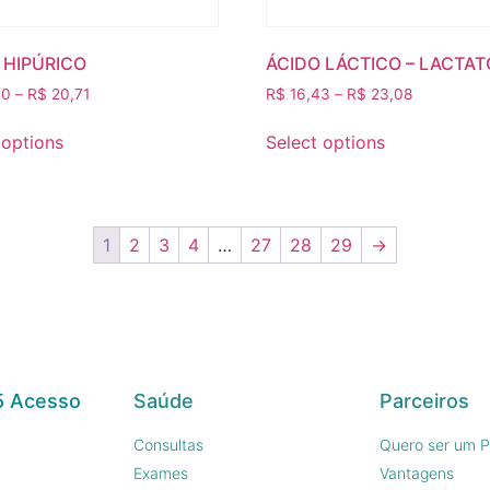
 HIPÚRICO
ÁCIDO LÁCTICO – LACTAT
00
–
R$
20,71
R$
16,43
–
R$
23,08
 options
Select options
1
2
3
4
…
27
28
29
→
5 Acesso
Saúde
Parceiros
Consultas
Quero ser um P
Exames
Vantagens