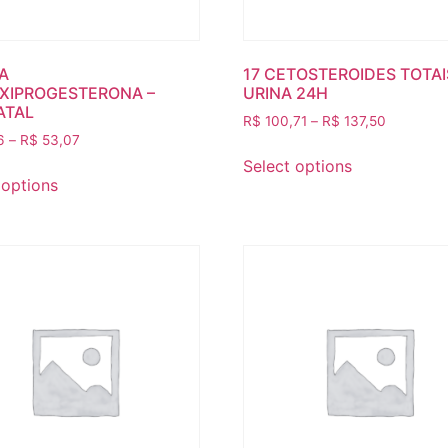
FA
17 CETOSTEROIDES TOTAI
XIPROGESTERONA –
URINA 24H
ATAL
R$
100,71
–
R$
137,50
6
–
R$
53,07
Select options
 options