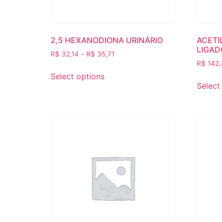
2,5 HEXANODIONA URINÁRIO
ACETI
LIGAD
R$
32,14
–
R$
35,71
R$
142,
Select options
Select