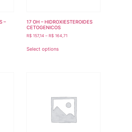
S –
17 OH – HIDROXIESTEROIDES
CETOGENICOS
R$
157,14
–
R$
164,71
Select options