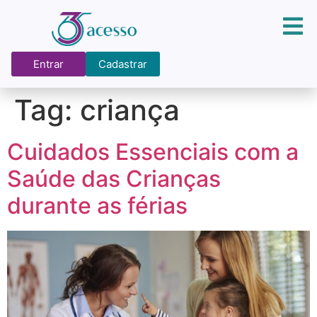
Entrar
Cadastrar
Tag:
criança
Cuidados Essenciais com a
Saúde das Crianças
durante as férias