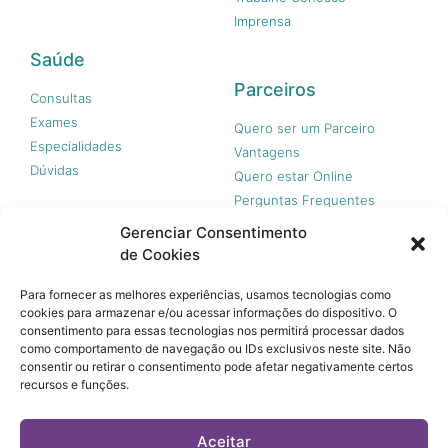
Imprensa
Saúde
Parceiros
Consultas
Exames
Quero ser um Parceiro
Especialidades
Vantagens
Dúvidas
Quero estar Online
Perguntas Frequentes
Gerenciar Consentimento
de Cookies
Nossas redes
Para fornecer as melhores experiências, usamos tecnologias como
cookies para armazenar e/ou acessar informações do dispositivo. O
consentimento para essas tecnologias nos permitirá processar dados
como comportamento de navegação ou IDs exclusivos neste site. Não
consentir ou retirar o consentimento pode afetar negativamente certos
recursos e funções.
© 365 Acesso, 2023 - Todos os direitos reservados.
A 365 Acesso não é plano de saúde e não garante a
Aceitar
cobertura financeira de riscos e de custos assistenciais à