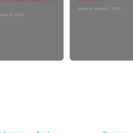
diretoria
outubro 7, 2024
ubro 10, 2024
A sífilis é uma infecção bact
ramos o Dia Mundial da
embora frequentemente tra
al, uma data significativa
por meio de contato sexual
nvida a refletir sobre a
representar sérios riscos à 
al e a sua importância para
não for tratada