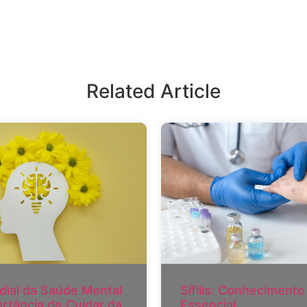
Related Article
dial da Saúde Mental
Sífilis: Conhecimento
ortância de Cuidar da
Essencial