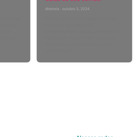
diretoria
outubro 3, 2024
eriana que,
No Dia do Dentista, celebramos não
nsmitida
apenas a dedicação e o
, pode
profissionalismo desses profissionais
saúde se
essenciais, mas também a evolução
das práticas de atendimento que
transformam