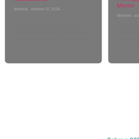
Mente
diretoria
outubro 12, 2024
diretoria
out
O Dia das Crianças é uma data
especial que celebra a alegria e a
Hoje celeb
inocência da infância. É também uma
Saúde Ment
oportunidade para refletirmos sobre os
que nos co
saúde ment