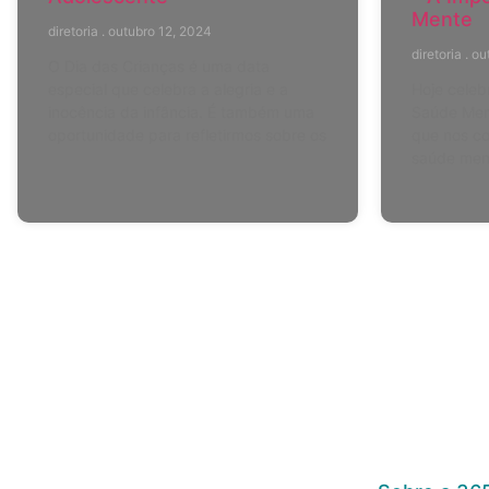
Mente
diretoria
outubro 12, 2024
diretoria
ou
O Dia das Crianças é uma data
especial que celebra a alegria e a
Hoje celeb
inocência da infância. É também uma
Saúde Ment
oportunidade para refletirmos sobre os
que nos co
saúde ment