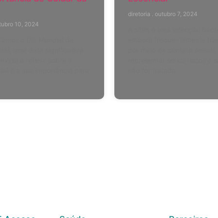
diretoria
outubro 7, 2024
tubro 10, 2024
A sífilis é uma infecção bact
ramos o Dia Mundial da
embora frequentemente tra
al, uma data significativa
por meio de contato sexual
nvida a refletir sobre a
representar sérios riscos à 
al e a sua importância para
não for tratada