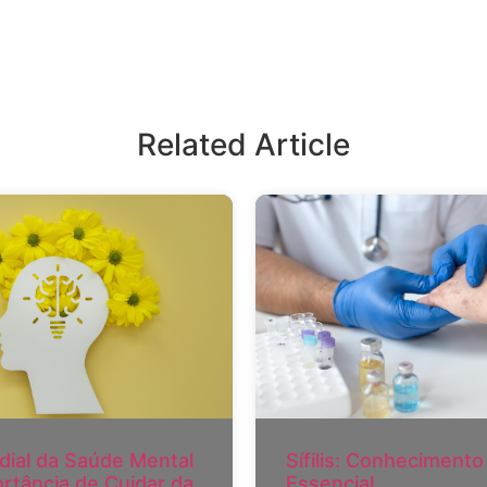
Related Article
dial da Saúde Mental
Sífilis: Conhecimento
ortância de Cuidar da
Essencial