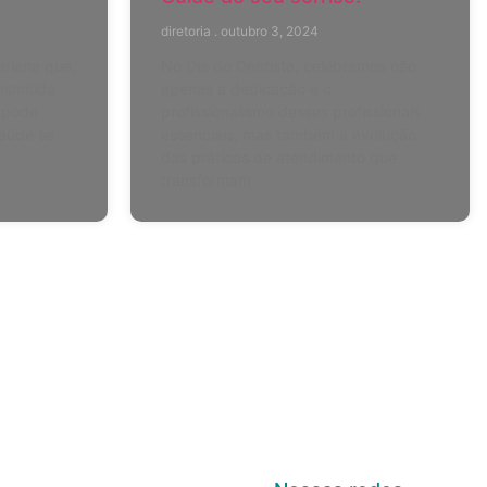
diretoria
outubro 3, 2024
eriana que,
No Dia do Dentista, celebramos não
nsmitida
apenas a dedicação e o
, pode
profissionalismo desses profissionais
saúde se
essenciais, mas também a evolução
das práticas de atendimento que
transformam