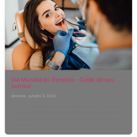
Dia Mundial do Dentista – Cuide do seu
sorriso!
diretoria
outubro 3, 2024
No Dia do Dentista, celebramos não apenas a dedicação
e o profissionalismo desses profissionais essenciais, mas
também a evolução das práticas de atendimento que
transformam