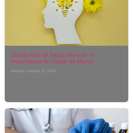
Dia Mundial da Saúde Mental – A
Importância de Cuidar da Mente
diretoria
outubro 10, 2024
Hoje celebramos o Dia Mundial da Saúde Mental, uma
data significativa que nos convida a refletir sobre a
saúde mental e a sua importância para