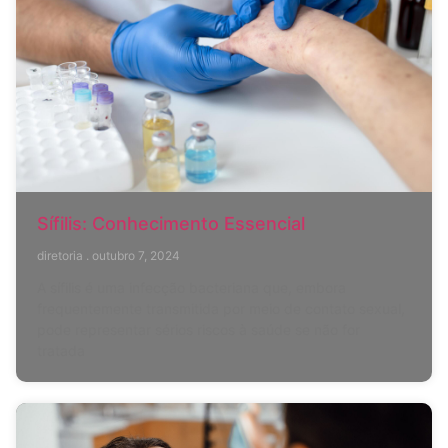
Sífilis: Conhecimento Essencial
diretoria
outubro 7, 2024
A sífilis é uma infecção bacteriana que, embora
frequentemente transmitida por meio de contato sexual,
pode representar sérios riscos à saúde se não for
tratada