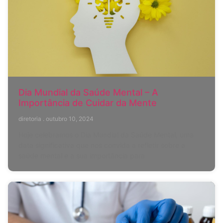
Dia Mundial da Saúde Mental – A
Importância de Cuidar da Mente
diretoria
outubro 10, 2024
Hoje celebramos o Dia Mundial da Saúde Mental, uma
data significativa que nos convida a refletir sobre a
saúde mental e a sua importância para