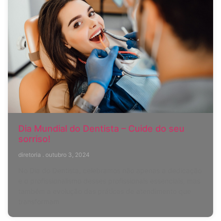
Dia Mundial do Dentista – Cuide do seu
sorriso!
diretoria
outubro 3, 2024
No Dia do Dentista, celebramos não apenas a dedicação
e o profissionalismo desses profissionais essenciais, mas
também a evolução das práticas de atendimento que
transformam