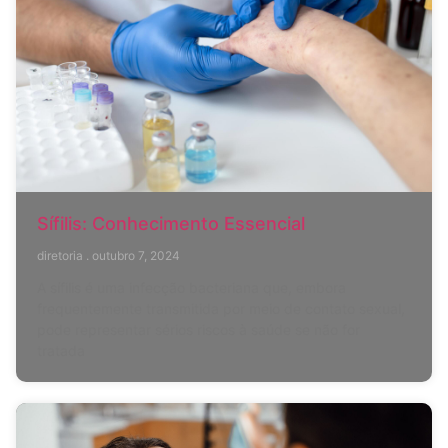
Sífilis: Conhecimento Essencial
diretoria
outubro 7, 2024
A sífilis é uma infecção bacteriana que, embora
frequentemente transmitida por meio de contato sexual,
pode representar sérios riscos à saúde se não for
tratada