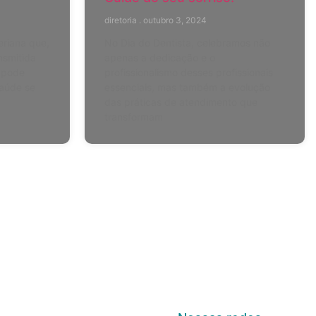
diretoria
outubro 3, 2024
eriana que,
No Dia do Dentista, celebramos não
nsmitida
apenas a dedicação e o
, pode
profissionalismo desses profissionais
saúde se
essenciais, mas também a evolução
das práticas de atendimento que
transformam