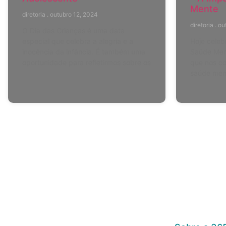
Mente
diretoria
outubro 12, 2024
diretoria
out
O Dia das Crianças é uma data
especial que celebra a alegria e a
Hoje celeb
inocência da infância. É também uma
Saúde Ment
oportunidade para refletirmos sobre os
que nos co
saúde ment