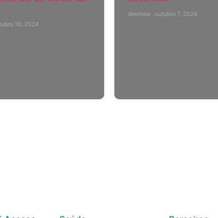
diretoria
outubro 7, 2024
ubro 10, 2024
A sífilis é uma infecção bact
ramos o Dia Mundial da
embora frequentemente tra
al, uma data significativa
por meio de contato sexual
nvida a refletir sobre a
representar sérios riscos à 
al e a sua importância para
não for tratada