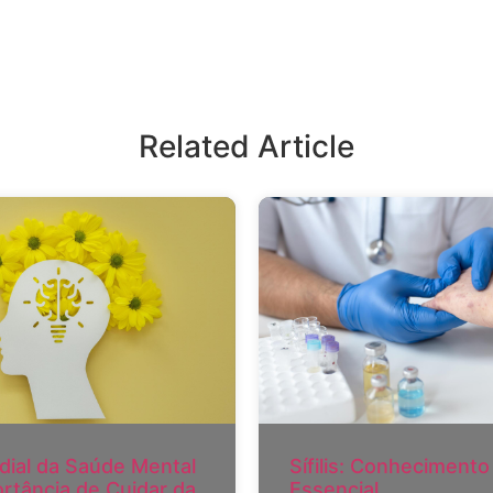
Related Article
dial da Saúde Mental
Sífilis: Conhecimento
ortância de Cuidar da
Essencial