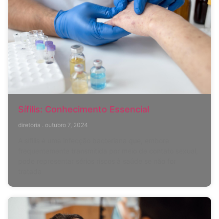
Sífilis: Conhecimento Essencial
diretoria
outubro 7, 2024
A sífilis é uma infecção bacteriana que, embora
frequentemente transmitida por meio de contato sexual,
pode representar sérios riscos à saúde se não for
tratada