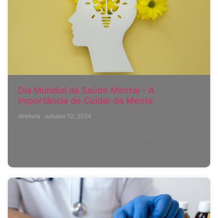
Dia Mundial da Saúde Mental – A
Importância de Cuidar da Mente
diretoria
outubro 10, 2024
Hoje celebramos o Dia Mundial da Saúde Mental, uma
data significativa que nos convida a refletir sobre a
saúde mental e a sua importância para