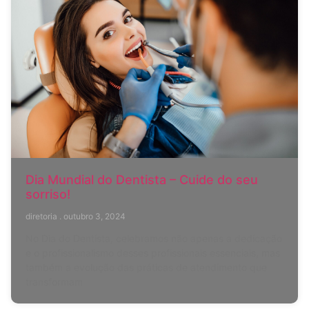
Dia Mundial do Dentista – Cuide do seu
sorriso!
diretoria
outubro 3, 2024
No Dia do Dentista, celebramos não apenas a dedicação
e o profissionalismo desses profissionais essenciais, mas
também a evolução das práticas de atendimento que
transformam