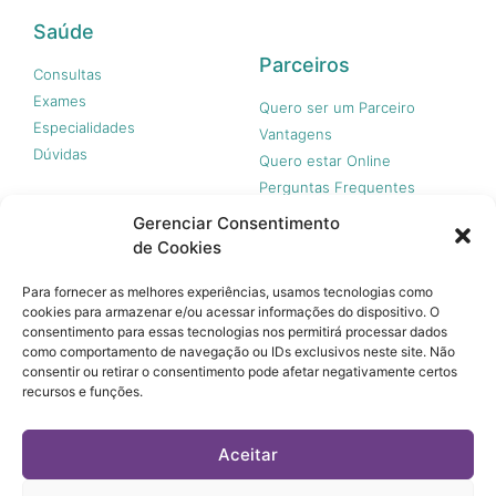
Saúde
Parceiros
Consultas
Exames
Quero ser um Parceiro
Especialidades
Vantagens
Dúvidas
Quero estar Online
Perguntas Frequentes
Gerenciar Consentimento
de Cookies
Nossas redes
Para fornecer as melhores experiências, usamos tecnologias como
cookies para armazenar e/ou acessar informações do dispositivo. O
consentimento para essas tecnologias nos permitirá processar dados
como comportamento de navegação ou IDs exclusivos neste site. Não
consentir ou retirar o consentimento pode afetar negativamente certos
recursos e funções.
© 365 Acesso, 2023 - Todos os direitos reservados.
A 365 Acesso não é plano de saúde e não garante a
Aceitar
cobertura financeira de riscos e de custos assistenciais à
saúde. Você paga apenas quando usar, sem taxa de adesão,