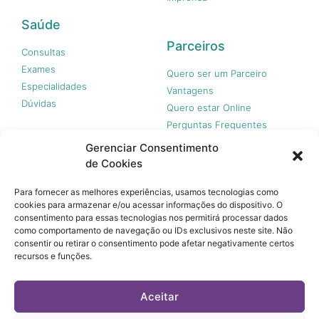
Saúde
Parceiros
Consultas
Exames
Quero ser um Parceiro
Especialidades
Vantagens
Dúvidas
Quero estar Online
Perguntas Frequentes
Gerenciar Consentimento
de Cookies
Nossas redes
Para fornecer as melhores experiências, usamos tecnologias como
cookies para armazenar e/ou acessar informações do dispositivo. O
consentimento para essas tecnologias nos permitirá processar dados
como comportamento de navegação ou IDs exclusivos neste site. Não
consentir ou retirar o consentimento pode afetar negativamente certos
recursos e funções.
© 365 Acesso, 2023 - Todos os direitos reservados.
A 365 Acesso não é plano de saúde e não garante a
Aceitar
cobertura financeira de riscos e de custos assistenciais à
saúde. Você paga apenas quando usar, sem taxa de adesão,