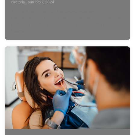
diretoria
outubro 7, 2024
A sífilis é uma infecção bacteriana que, embora
frequentemente transmitida por meio de contato sexual,
pode representar sérios riscos à saúde se não for
tratada