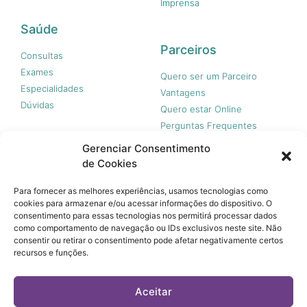
Imprensa
Saúde
Parceiros
Consultas
Exames
Quero ser um Parceiro
Especialidades
Vantagens
Dúvidas
Quero estar Online
Perguntas Frequentes
Gerenciar Consentimento
de Cookies
Nossas redes
Para fornecer as melhores experiências, usamos tecnologias como
cookies para armazenar e/ou acessar informações do dispositivo. O
consentimento para essas tecnologias nos permitirá processar dados
como comportamento de navegação ou IDs exclusivos neste site. Não
consentir ou retirar o consentimento pode afetar negativamente certos
recursos e funções.
© 365 Acesso, 2023 - Todos os direitos reservados.
A 365 Acesso não é plano de saúde e não garante a
Aceitar
cobertura financeira de riscos e de custos assistenciais à
saúde. Você paga apenas quando usar, sem taxa de adesão,