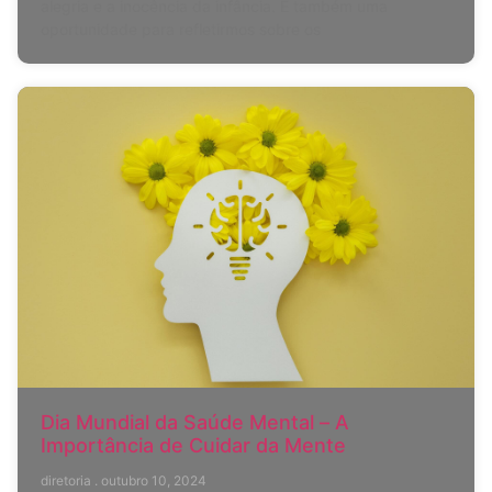
alegria e a inocência da infância. É também uma
oportunidade para refletirmos sobre os
Dia Mundial da Saúde Mental – A
Importância de Cuidar da Mente
diretoria
outubro 10, 2024