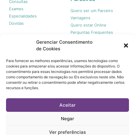
Consultas
Exames
Quero ser um Parceiro
Especialidades
Vantagens
Dúvidas
Quero estar Online
Perguntas Frequentes
Gerenciar Consentimento
de Cookies
Nossas redes
Para fornecer as melhores experiências, usamos tecnologias como
cookies para armazenar e/ou acessar informações do dispositivo. O
consentimento para essas tecnologias nos permitirá processar dados
como comportamento de navegação ou IDs exclusivos neste site. Não
consentir ou retirar o consentimento pode afetar negativamente certos
recursos e funções.
© 365 Acesso, 2023 - Todos os direitos reservados.
A 365 Acesso não é plano de saúde e não garante a
Aceitar
cobertura financeira de riscos e de custos assistenciais à
saúde. Você paga apenas quando usar, sem taxa de adesão,
mensalidades ou anuidades.
Negar
© 365 Acesso, 2023 - Todos os direitos reservados.
Ver preferências