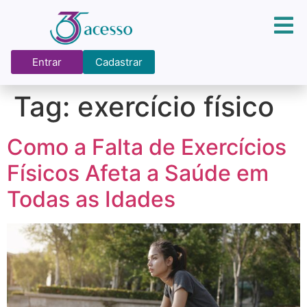
Entrar
Cadastrar
Tag:
exercício físico
Como a Falta de Exercícios
Físicos Afeta a Saúde em
Todas as Idades