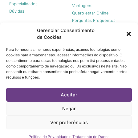
Especialidades
Vantagens
Dúvidas
Quero estar Online
Perguntas Frequentes
Gerenciar Consentimento
de Cookies
Nossas redes
Para fornecer as melhores experiências, usamos tecnologias como
cookies para armazenar e/ou acessar informações do dispositivo. O
consentimento para essas tecnologias nos permitirá processar dados
como comportamento de navegação ou IDs exclusivos neste site. Não
consentir ou retirar o consentimento pode afetar negativamente certos
recursos e funções.
© 365 Acesso, 2023 - Todos os direitos reservados.
A 365 Acesso não é plano de saúde e não garante a
Aceitar
cobertura financeira de riscos e de custos assistenciais à
saúde. Você paga apenas quando usar, sem taxa de adesão,
mensalidades ou anuidades.
Negar
© 365 Acesso, 2023 - Todos os direitos reservados.
Ver preferências
Termos de Uso
Política de Privacidade e Tratamento de Dados
Politica de Privacidade e Tratamento de Dados