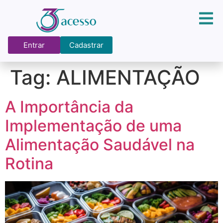
Entrar
Cadastrar
Tag:
ALIMENTAÇÃO
A Importância da
Implementação de uma
Alimentação Saudável na
Rotina