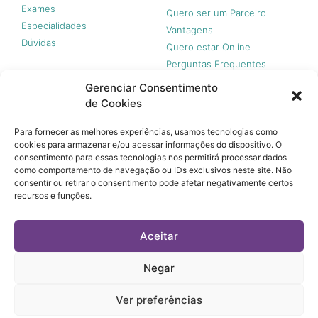
Exames
Quero ser um Parceiro
Especialidades
Vantagens
Dúvidas
Quero estar Online
Perguntas Frequentes
Gerenciar Consentimento
de Cookies
Nossas redes
Para fornecer as melhores experiências, usamos tecnologias como
cookies para armazenar e/ou acessar informações do dispositivo. O
consentimento para essas tecnologias nos permitirá processar dados
como comportamento de navegação ou IDs exclusivos neste site. Não
consentir ou retirar o consentimento pode afetar negativamente certos
recursos e funções.
© 365 Acesso, 2023 - Todos os direitos reservados.
A 365 Acesso não é plano de saúde e não garante a
Aceitar
cobertura financeira de riscos e de custos assistenciais à
saúde. Você paga apenas quando usar, sem taxa de adesão,
mensalidades ou anuidades.
Negar
© 365 Acesso, 2023 - Todos os direitos reservados.
Ver preferências
Termos de Uso
Política de Privacidade e Tratamento de Dados