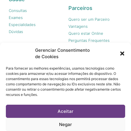
Parceiros
Consultas
Exames
Quero ser um Parceiro
Especialidades
Vantagens
Dúvidas
Quero estar Online
Perguntas Frequentes
Gerenciar Consentimento
de Cookies
Nossas redes
Para fornecer as melhores experiências, usamos tecnologias como
cookies para armazenar e/ou acessar informações do dispositivo. O
consentimento para essas tecnologias nos permitirá processar dados
como comportamento de navegação ou IDs exclusivos neste site. Não
consentir ou retirar o consentimento pode afetar negativamente certos
recursos e funções.
© 365 Acesso, 2023 - Todos os direitos reservados.
A 365 Acesso não é plano de saúde e não garante a
Aceitar
cobertura financeira de riscos e de custos assistenciais à
saúde. Você paga apenas quando usar, sem taxa de adesão,
mensalidades ou anuidades.
Negar