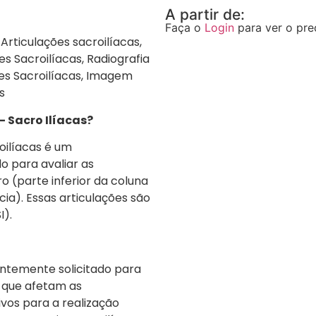
A partir de:
Faça o
Login
para ver o pre
 Articulações sacroilíacas,
es Sacroilíacas, Radiografia
ções Sacroilíacas, Imagem
s
– Sacro Ilíacas?
oilíacas é um
 para avaliar as
ro (parte inferior da coluna
cia). Essas articulações são
I).
ntemente solicitado para
s que afetam as
ivos para a realização