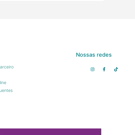
Nossas redes
arceiro
line
uentes