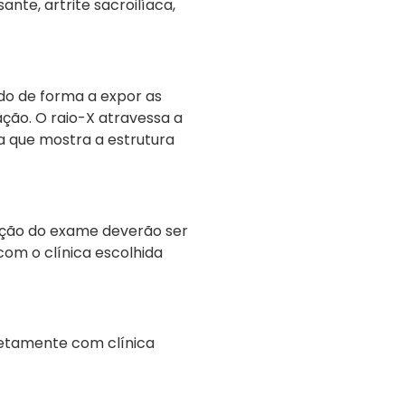
nte, artrite sacroilíaca,
do de forma a expor as
iação. O raio-X atravessa a
a que mostra a estrutura
ação do exame deverão ser
com o clínica escolhida
retamente com clínica