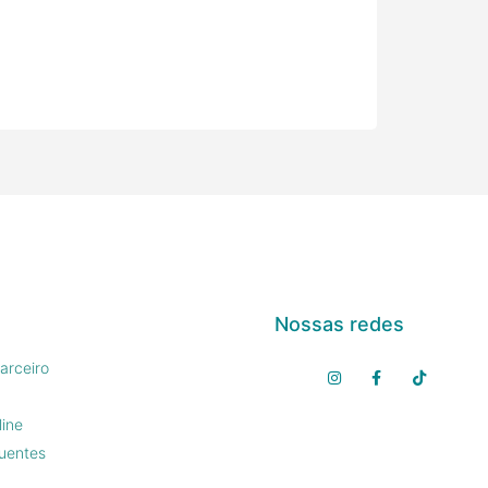
Nossas redes
arceiro
line
uentes