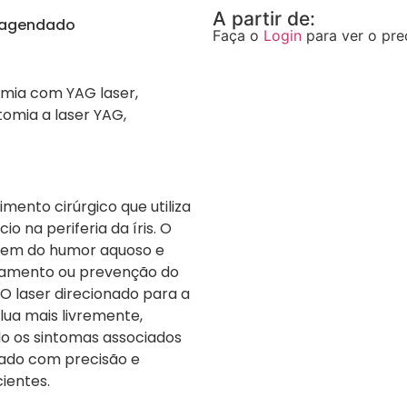
A partir de:
r agendado
Faça o
Login
para ver o pre
tomia com YAG laser,
tomia a laser YAG,
imento cirúrgico que utiliza
o na periferia da íris. O
nagem do humor aquoso e
ratamento ou prevenção do
O laser direcionado para a
 flua mais livremente,
ndo os sintomas associados
zado com precisão e
ientes.