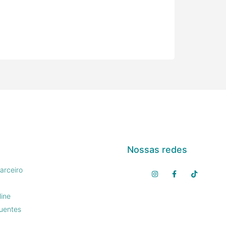
Nossas redes
arceiro
line
uentes