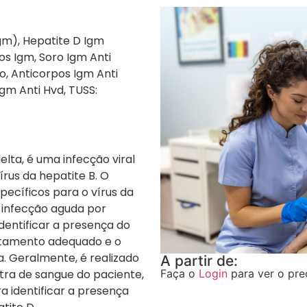
Igm), Hepatite D Igm
os Igm, Soro Igm Anti
o, Anticorpos Igm Anti
Igm Anti Hvd, TUSS:
ta, é uma infecção viral
rus da hepatite B. O
ecíficos para o vírus da
a infecção aguda por
dentificar a presença do
ratamento adequado e o
 Geralmente, é realizado
A partir de:
ra de sangue do paciente,
Faça o
Login
para ver o pre
a identificar a presença