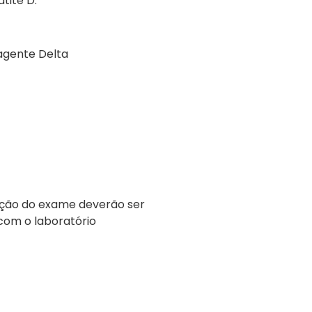
tite D.
 agente Delta
ação do exame deverão ser
com o laboratório