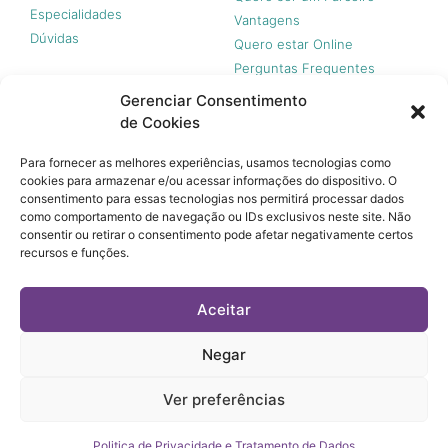
Especialidades
Vantagens
Dúvidas
Quero estar Online
Perguntas Frequentes
Gerenciar Consentimento
de Cookies
Nossas redes
Para fornecer as melhores experiências, usamos tecnologias como
cookies para armazenar e/ou acessar informações do dispositivo. O
consentimento para essas tecnologias nos permitirá processar dados
como comportamento de navegação ou IDs exclusivos neste site. Não
consentir ou retirar o consentimento pode afetar negativamente certos
recursos e funções.
© 365 Acesso, 2023 - Todos os direitos reservados.
A 365 Acesso não é plano de saúde e não garante a
Aceitar
cobertura financeira de riscos e de custos assistenciais à
saúde. Você paga apenas quando usar, sem taxa de adesão,
mensalidades ou anuidades.
Negar
© 365 Acesso, 2023 - Todos os direitos reservados.
Ver preferências
Termos de Uso
Política de Privacidade e Tratamento de Dados
Politica de Privacidade e Tratamento de Dados