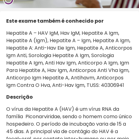
Este exame também é conhecido por
Hepatite A – HAV IgM, Hav IgM, Hepatite A Igm,
Hepatite A (Igm), Hepatite A – Igm, Hepatite A Igm,
Hepatite A: Anti-Hav Eie Igm, Hepatite A, Anticorpos
Igm Anti, Sorologia Hepatite A Igm, Sorologia
Hepatite A Igm, Anti Hav Igm, Anticorpo A Igm, Igm
Para Hepatite A, Hav Igm, Anticorpos Anti Vha Igm,
Anticorpo Igm Hepatite A, Antihavm, Anticorpos
Igm Contra O Hva, Anti-Hav Igm, TUSS: 40306941
Descrição
O vírus da Hepatite A (HAV) é um vírus RNA da
família Piconarviridae, sendo o homem como único
hospedeiro. O período de incubação varia de 15 a
45 dias. A principal via de contágio do HAV é a
fecal-oral, por contato inter-humano ou por meio