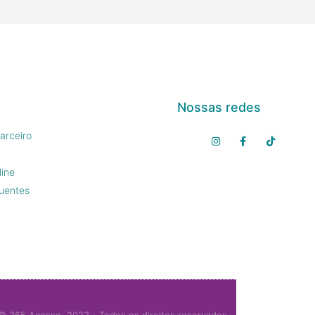
Nossas redes
arceiro
line
uentes