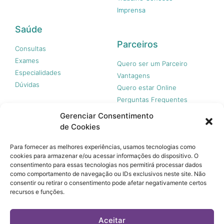
Imprensa
Saúde
Parceiros
Consultas
Exames
Quero ser um Parceiro
Especialidades
Vantagens
Dúvidas
Quero estar Online
Perguntas Frequentes
Gerenciar Consentimento
de Cookies
Nossas redes
Para fornecer as melhores experiências, usamos tecnologias como
cookies para armazenar e/ou acessar informações do dispositivo. O
consentimento para essas tecnologias nos permitirá processar dados
como comportamento de navegação ou IDs exclusivos neste site. Não
consentir ou retirar o consentimento pode afetar negativamente certos
recursos e funções.
© 365 Acesso, 2023 - Todos os direitos reservados.
A 365 Acesso não é plano de saúde e não garante a
Aceitar
cobertura financeira de riscos e de custos assistenciais à