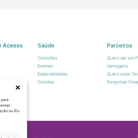
5 Acesso
Saúde
Parceiros
Consultas
Quero ser um P
Exames
Vantagens
Especialidades
Quero estar On
sco
Dúvidas
Perguntas Freq
 para
 essas
ação ou IDs
s.