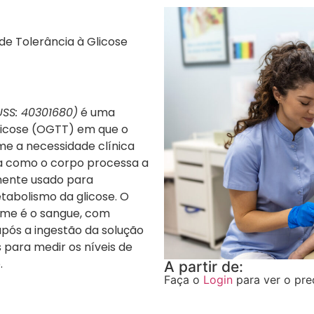
de Tolerância à Glicose
SS: 40301680)
é uma
Glicose (OGTT) em que o
e a necessidade clínica
lia como o corpo processa a
mente usado para
etabolismo da glicose. O
ame é o sangue, com
após a ingestão da solução
 para medir os níveis de
.
A partir de:
Faça o
Login
para ver o pre