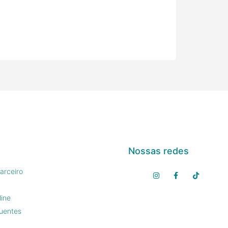
Nossas redes
arceiro
line
uentes