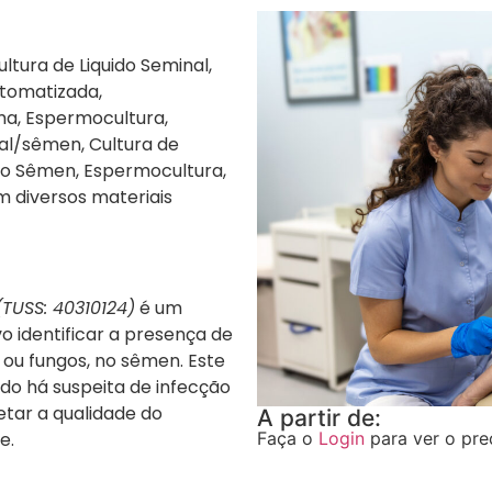
ltura de Liquido Seminal,
tomatizada,
ma, Espermocultura,
al/sêmen, Cultura de
 no Sêmen, Espermocultura,
m diversos materiais
TUSS: 40310124)
é um
o identificar a presença de
 ou fungos, no sêmen. Este
do há suspeita de infecção
etar a qualidade do
A partir de:
e.
Faça o
Login
para ver o pre