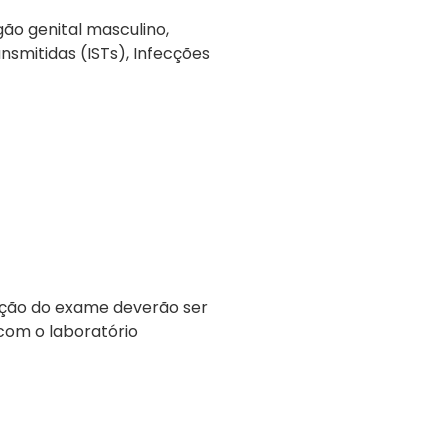
gão genital masculino,
ansmitidas (ISTs), Infecções
ação do exame deverão ser
com o laboratório