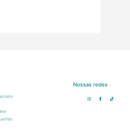
Nossas redes
arceiro
line
uentes