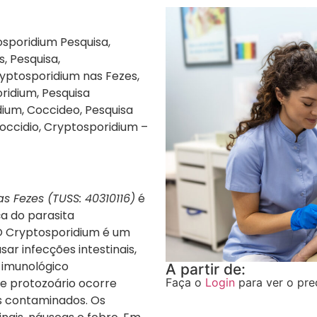
osporidium Pesquisa,
, Pesquisa,
ryptosporidium nas Fezes,
ridium, Pesquisa
dium, Coccideo, Pesquisa
occidio, Cryptosporidium –
s Fezes (TUSS: 40310116)
é
ça do parasita
 O Cryptosporidium é um
r infecções intestinais,
 imunológico
A partir de:
 protozoário ocorre
Faça o
Login
para ver o pre
s contaminados. Os