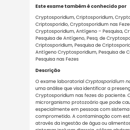
Este exa
me também é conhecido por
Cryptosporidium, Criptosporidium, Crypt
Criptosporidio, Cryptosporidium nas Fezes
Cryptosporidium, Antígeno – Pesquisa, C
Pesquisa de Antígeno, Pesq. de Cryptospo
Criptosporidium, Pesquisa de Criptospori
Antígeno Cryptosporidium, Pesquisa de C
Pesquisa nas Fezes
Descrição
O exame laboratorial
Cryptosporidium na
uma análise que visa identificar a presen
Cryptosporidium nas fezes do paciente.
microrganismo protozoário que pode causa
especialmente em pessoas com sistema
comprometido. A contaminação com este
através da ingestão de água ou alimento