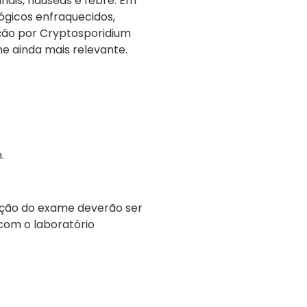
inais, náuseas e febre. Em
ógicos enfraquecidos,
ção por Cryptosporidium
e ainda mais relevante.
.
ação do exame deverão ser
com o laboratório