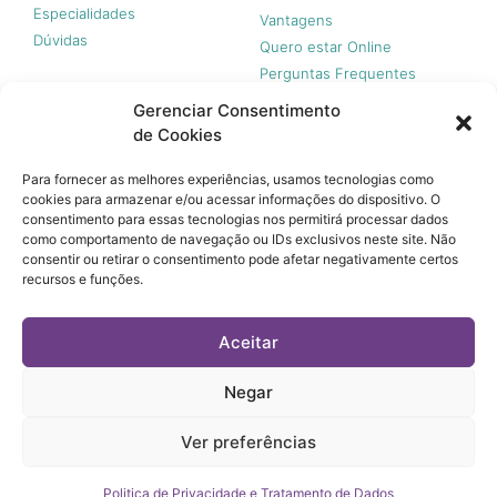
Especialidades
Vantagens
Dúvidas
Quero estar Online
Perguntas Frequentes
Gerenciar Consentimento
de Cookies
Nossas redes
Para fornecer as melhores experiências, usamos tecnologias como
cookies para armazenar e/ou acessar informações do dispositivo. O
consentimento para essas tecnologias nos permitirá processar dados
como comportamento de navegação ou IDs exclusivos neste site. Não
consentir ou retirar o consentimento pode afetar negativamente certos
recursos e funções.
© 365 Acesso, 2023 - Todos os direitos reservados.
A 365 Acesso não é plano de saúde e não garante a
Aceitar
cobertura financeira de riscos e de custos assistenciais à
saúde. Você paga apenas quando usar, sem taxa de adesão,
mensalidades ou anuidades.
Negar
© 365 Acesso, 2023 - Todos os direitos reservados.
Ver preferências
Termos de Uso
Política de Privacidade e Tratamento de Dados
Politica de Privacidade e Tratamento de Dados