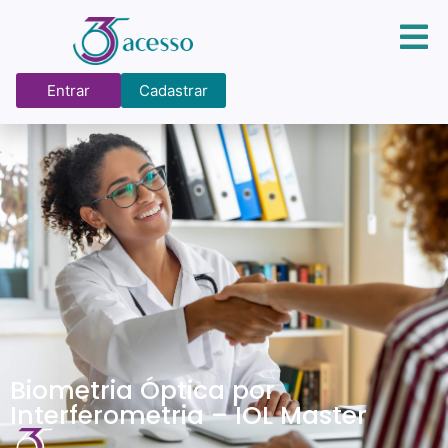
Entrar
Cadastrar
Biometria Óptica por
Interferometria – IOL Master