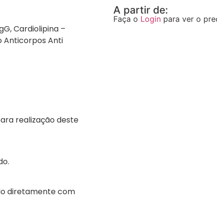
A partir de:
Faça o
Login
para ver o pre
IgG, Cardiolipina –
to Anticorpos Anti
para realização deste
do.
ado diretamente com