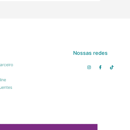
Nossas redes
arceiro
line
uentes