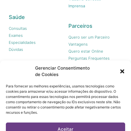
Imprensa
Saúde
Parceiros
Consultas
Exames
Quero ser um Parceiro
Especialidades
Vantagens
Dúvidas
Quero estar Online
Perguntas Frequentes
Gerenciar Consentimento
de Cookies
Nossas redes
Para fornecer as melhores experiências, usamos tecnologias como
cookies para armazenar e/ou acessar informações do dispositivo. O
consentimento para essas tecnologias nos permitirá processar dados
como comportamento de navegação ou IDs exclusivos neste site. Não
consentir ou retirar o consentimento pode afetar negativamente certos
recursos e funções.
© 365 Acesso, 2023 - Todos os direitos reservados.
A 365 Acesso não é plano de saúde e não garante a
Aceitar
cobertura financeira de riscos e de custos assistenciais à