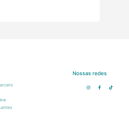
Nossas redes
arceiro
line
uentes