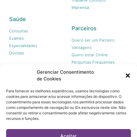
Imprensa
Saúde
Parceiros
Consultas
Exames
Quero ser um Parceiro
Especialidades
Vantagens
Dúvidas
Quero estar Online
Perguntas Frequentes
Gerenciar Consentimento
de Cookies
Nossas redes
Para fornecer as melhores experiências, usamos tecnologias como
cookies para armazenar e/ou acessar informações do dispositivo. O
consentimento para essas tecnologias nos permitirá processar dados
como comportamento de navegação ou IDs exclusivos neste site. Não
consentir ou retirar o consentimento pode afetar negativamente certos
recursos e funções.
© 365 Acesso, 2023 - Todos os direitos reservados.
A 365 Acesso não é plano de saúde e não garante a
Aceitar
cobertura financeira de riscos e de custos assistenciais à