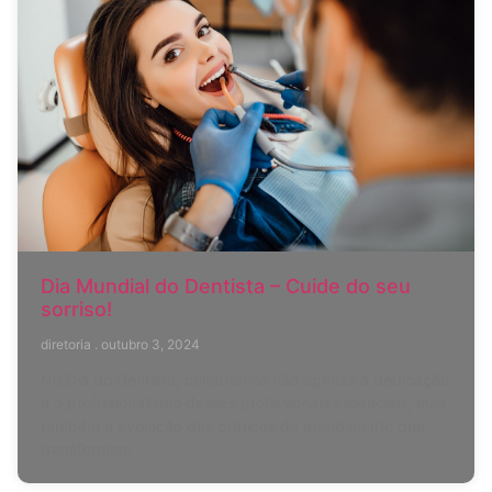
Dia Mundial do Dentista – Cuide do seu
sorriso!
diretoria
outubro 3, 2024
No Dia do Dentista, celebramos não apenas a dedicação
e o profissionalismo desses profissionais essenciais, mas
também a evolução das práticas de atendimento que
transformam