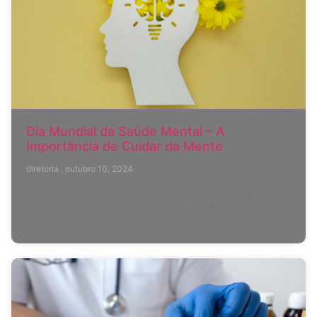
Dia Mundial da Saúde Mental – A
Importância de Cuidar da Mente
diretoria
outubro 10, 2024
Hoje celebramos o Dia Mundial da Saúde Mental, uma
data significativa que nos convida a refletir sobre a
saúde mental e a sua importância para