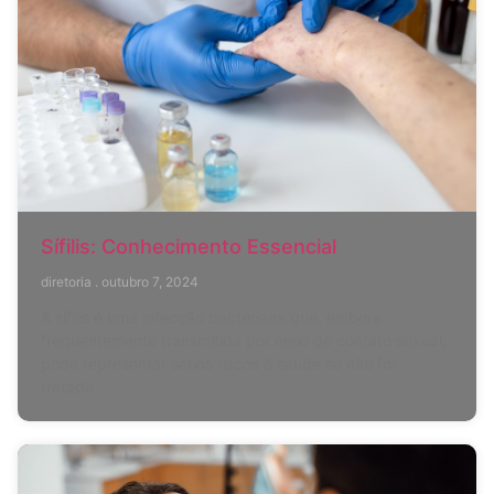
Sífilis: Conhecimento Essencial
diretoria
outubro 7, 2024
A sífilis é uma infecção bacteriana que, embora
frequentemente transmitida por meio de contato sexual,
pode representar sérios riscos à saúde se não for
tratada