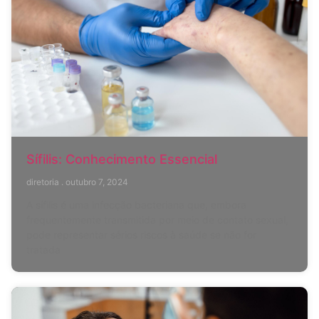
Sífilis: Conhecimento Essencial
diretoria
outubro 7, 2024
A sífilis é uma infecção bacteriana que, embora
frequentemente transmitida por meio de contato sexual,
pode representar sérios riscos à saúde se não for
tratada