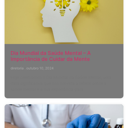
Dia Mundial da Saúde Mental – A
Importância de Cuidar da Mente
diretoria
outubro 10, 2024
Hoje celebramos o Dia Mundial da Saúde Mental, uma
data significativa que nos convida a refletir sobre a
saúde mental e a sua importância para