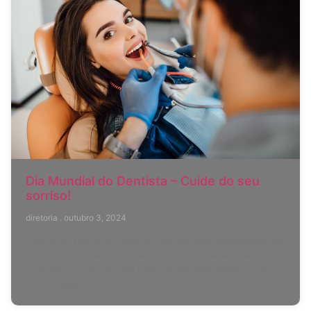
Dia Mundial do Dentista – Cuide do seu
sorriso!
diretoria
outubro 3, 2024
No Dia do Dentista, celebramos não apenas a dedicação
e o profissionalismo desses profissionais essenciais, mas
também a evolução das práticas de atendimento que
transformam