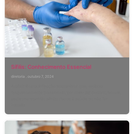
Sífilis: Conhecimento Essencial
diretoria
outubro 7, 2024
A sífilis é uma infecção bacteriana que, embora
frequentemente transmitida por meio de contato sexual,
pode representar sérios riscos à saúde se não for
tratada