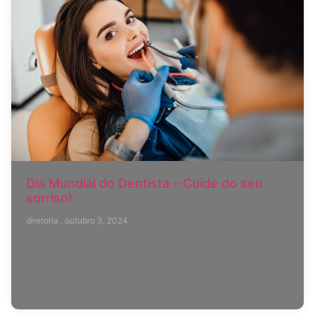
Dia Mundial do Dentista – Cuide do seu
sorriso!
diretoria
outubro 3, 2024
No Dia do Dentista, celebramos não apenas a dedicação
e o profissionalismo desses profissionais essenciais, mas
também a evolução das práticas de atendimento que
transformam