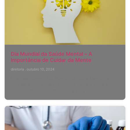
Dia Mundial da Saúde Mental – A
Importância de Cuidar da Mente
diretoria
outubro 10, 2024
Hoje celebramos o Dia Mundial da Saúde Mental, uma
data significativa que nos convida a refletir sobre a
saúde mental e a sua importância para