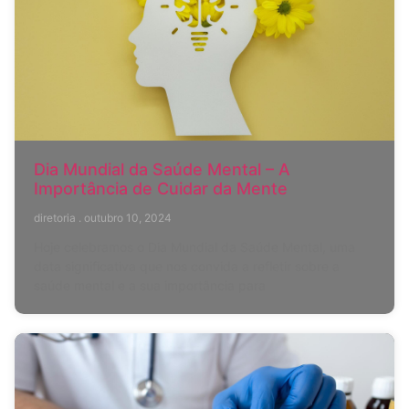
Dia Mundial da Saúde Mental – A
Importância de Cuidar da Mente
diretoria
outubro 10, 2024
Hoje celebramos o Dia Mundial da Saúde Mental, uma
data significativa que nos convida a refletir sobre a
saúde mental e a sua importância para