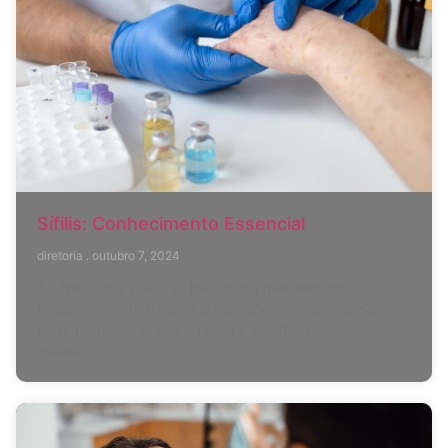
Sífilis: Conhecimento Essencial
diretoria
outubro 7, 2024
A sífilis é uma infecção bacteriana que, embora
frequentemente transmitida por meio de contato sexual,
pode representar sérios riscos à saúde se não for
tratada