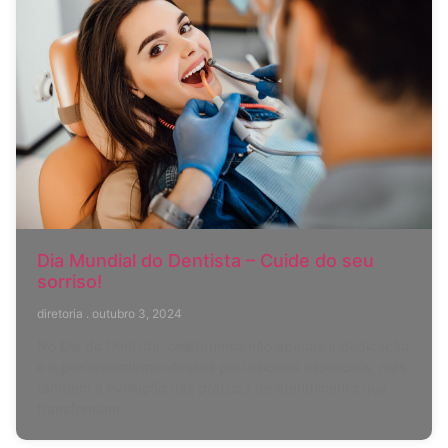
Dia Mundial do Dentista – Cuide do seu
sorriso!
diretoria
outubro 3, 2024
No Dia do Dentista, celebramos não apenas a dedicação
e o profissionalismo desses profissionais essenciais, mas
também a evolução das práticas de atendimento que
transformam