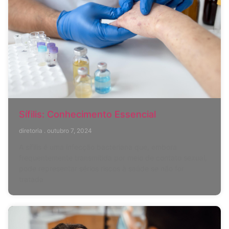
Sífilis: Conhecimento Essencial
diretoria
outubro 7, 2024
A sífilis é uma infecção bacteriana que, embora
frequentemente transmitida por meio de contato sexual,
pode representar sérios riscos à saúde se não for
tratada