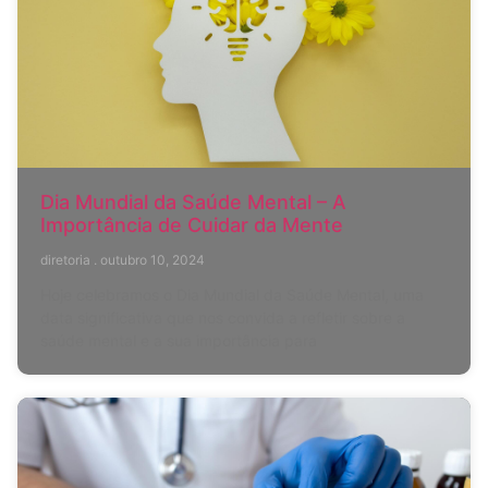
Dia Mundial da Saúde Mental – A
Importância de Cuidar da Mente
diretoria
outubro 10, 2024
Hoje celebramos o Dia Mundial da Saúde Mental, uma
data significativa que nos convida a refletir sobre a
saúde mental e a sua importância para