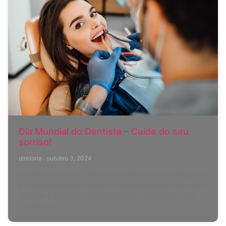
Dia Mundial do Dentista – Cuide do seu
sorriso!
diretoria
outubro 3, 2024
No Dia do Dentista, celebramos não apenas a dedicação
e o profissionalismo desses profissionais essenciais, mas
também a evolução das práticas de atendimento que
transformam