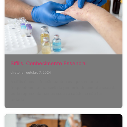
Sífilis: Conhecimento Essencial
diretoria
outubro 7, 2024
A sífilis é uma infecção bacteriana que, embora
frequentemente transmitida por meio de contato sexual,
pode representar sérios riscos à saúde se não for
tratada