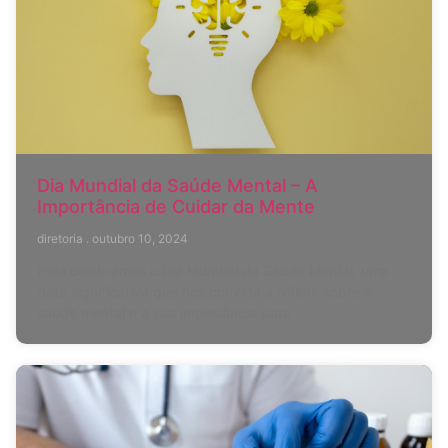
Dia Mundial da Saúde Mental – A
Importância de Cuidar da Mente
diretoria
outubro 10, 2024
Hoje celebramos o Dia Mundial da Saúde Mental, uma
data significativa que nos convida a refletir sobre a
saúde mental e a sua importância para