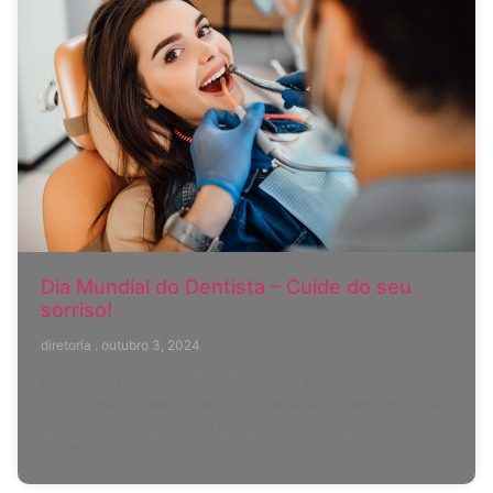
Dia Mundial do Dentista – Cuide do seu
sorriso!
diretoria
outubro 3, 2024
No Dia do Dentista, celebramos não apenas a dedicação
e o profissionalismo desses profissionais essenciais, mas
também a evolução das práticas de atendimento que
transformam