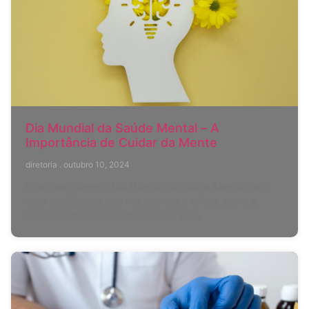
Dia Mundial da Saúde Mental – A
Importância de Cuidar da Mente
diretoria
outubro 10, 2024
Hoje celebramos o Dia Mundial da Saúde Mental, uma
data significativa que nos convida a refletir sobre a
saúde mental e a sua importância para