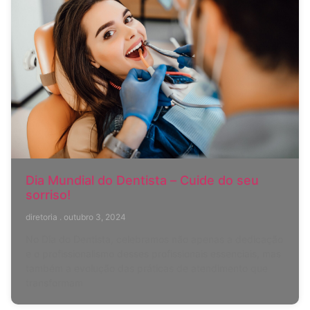
Dia Mundial do Dentista – Cuide do seu
sorriso!
diretoria
outubro 3, 2024
No Dia do Dentista, celebramos não apenas a dedicação
e o profissionalismo desses profissionais essenciais, mas
também a evolução das práticas de atendimento que
transformam