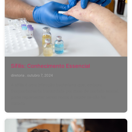
Sífilis: Conhecimento Essencial
diretoria
outubro 7, 2024
A sífilis é uma infecção bacteriana que, embora
frequentemente transmitida por meio de contato sexual,
pode representar sérios riscos à saúde se não for
tratada