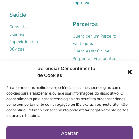
Imprensa
Saúde
Parceiros
Consultas
Exames
Quero ser um Parceiro
Especialidades
Vantagens
Dúvidas
Quero estar Online
Perguntas Frequentes
Gerenciar Consentimento
de Cookies
Nossas redes
Para fornecer as melhores experiências, usamos tecnologias como
cookies para armazenar e/ou acessar informações do dispositivo. O
consentimento para essas tecnologias nos permitirá processar dados
como comportamento de navegação ou IDs exclusivos neste site. Não
consentir ou retirar o consentimento pode afetar negativamente certos
recursos e funções.
© 365 Acesso, 2023 - Todos os direitos reservados.
A 365 Acesso não é plano de saúde e não garante a
Aceitar
cobertura financeira de riscos e de custos assistenciais à