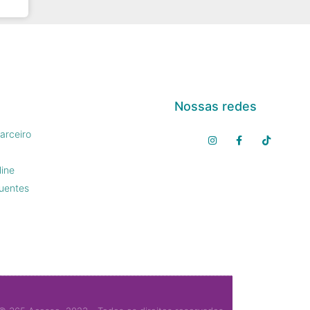
Nossas redes
arceiro
line
uentes