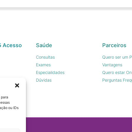
5 Acesso
Saúde
Parceiros
Consultas
Quero ser um P
Exames
Vantagens
Especialidades
Quero estar On
sco
Dúvidas
Perguntas Freq
 para
 essas
ação ou IDs
s.