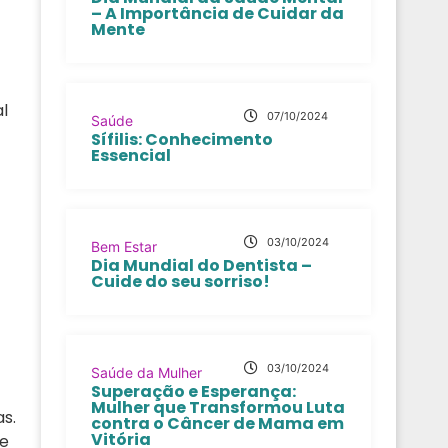
– A Importância de Cuidar da
Mente
l
07/10/2024
Saúde
Sífilis: Conhecimento
Essencial
03/10/2024
Bem Estar
Dia Mundial do Dentista –
Cuide do seu sorriso!
03/10/2024
Saúde da Mulher
Superação e Esperança:
Mulher que Transformou Luta
s.
contra o Câncer de Mama em
Vitória
de