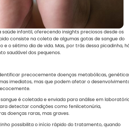
saúde infantil, oferecendo insights preciosos desde os
ápido consiste na coleta de algumas gotas de sangue do
 e o sétimo dia de vida. Mas, por trás dessa picadinha, h
to saudável dos pequenos.
dentificar precocemente doenças metabólicas, genética
omas imediatos, mas que podem afetar o desenvolviment
 precocemente.
ngue é coletada e enviada para análise em laboratório
para detectar condições como fenilcetonúria,
tras doenças raras, mas graves.
zinho possibilita o início rápido do tratamento, quando