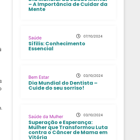
– A Importância de Cuidar da
Mente
07/10/2024
Saúde
Sífilis: Conhecimento
Essencial
á
03/10/2024
Bem Estar
s
Dia Mundial do Dentista –
Cuide do seu sorriso!
o
.
03/10/2024
Saúde da Mulher
Superação e Esperança:
Mulher que Transformou Luta
contra o Câncer de Mama em
Vitória