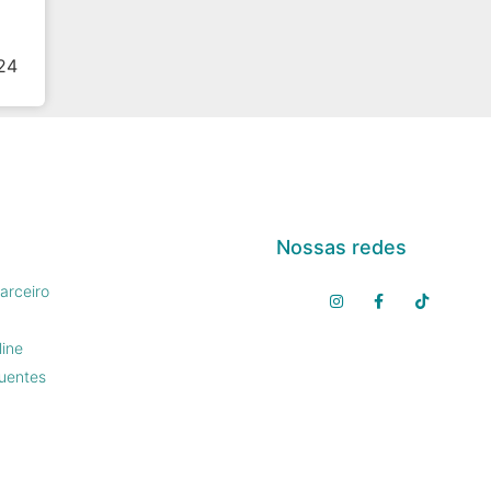
24
Nossas redes
arceiro
line
uentes