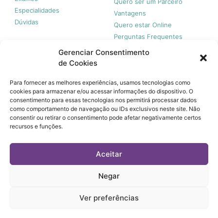
Quero ser um Parceiro
Especialidades
Vantagens
Dúvidas
Quero estar Online
Perguntas Frequentes
Gerenciar Consentimento
de Cookies
Nossas redes
Para fornecer as melhores experiências, usamos tecnologias como
cookies para armazenar e/ou acessar informações do dispositivo. O
consentimento para essas tecnologias nos permitirá processar dados
como comportamento de navegação ou IDs exclusivos neste site. Não
consentir ou retirar o consentimento pode afetar negativamente certos
recursos e funções.
© 365 Acesso, 2023 - Todos os direitos reservados.
A 365 Acesso não é plano de saúde e não garante a
Aceitar
cobertura financeira de riscos e de custos assistenciais à
saúde. Você paga apenas quando usar, sem taxa de adesão,
mensalidades ou anuidades.
Negar
© 365 Acesso, 2023 - Todos os direitos reservados.
Ver preferências
Termos de Uso
Política de Privacidade e Tratamento de Dados