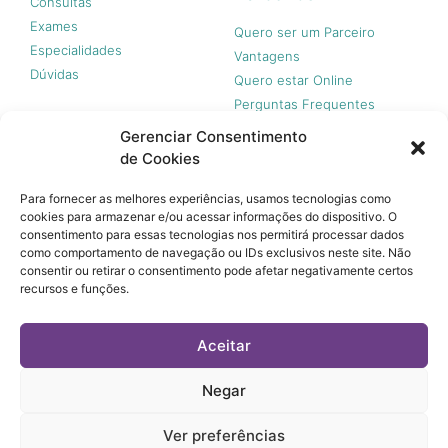
Consultas
Exames
Quero ser um Parceiro
Especialidades
Vantagens
Dúvidas
Quero estar Online
Perguntas Frequentes
Gerenciar Consentimento
de Cookies
Nossas redes
Para fornecer as melhores experiências, usamos tecnologias como
cookies para armazenar e/ou acessar informações do dispositivo. O
consentimento para essas tecnologias nos permitirá processar dados
como comportamento de navegação ou IDs exclusivos neste site. Não
consentir ou retirar o consentimento pode afetar negativamente certos
recursos e funções.
© 365 Acesso, 2023 - Todos os direitos reservados.
A 365 Acesso não é plano de saúde e não garante a
Aceitar
cobertura financeira de riscos e de custos assistenciais à
saúde. Você paga apenas quando usar, sem taxa de adesão,
mensalidades ou anuidades.
Negar
© 365 Acesso, 2023 - Todos os direitos reservados.
Ver preferências